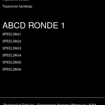
Topscores handicap
ABCD RONDE 1
SPEELDAG1
SPEELDAG2
SPEELDAG3
SPEELDAG4
SPEELDAG5
SPEELDAG6
Bowlingclub Firtel 91 • Secretariaat: Kromme Waters 14 • 8793,